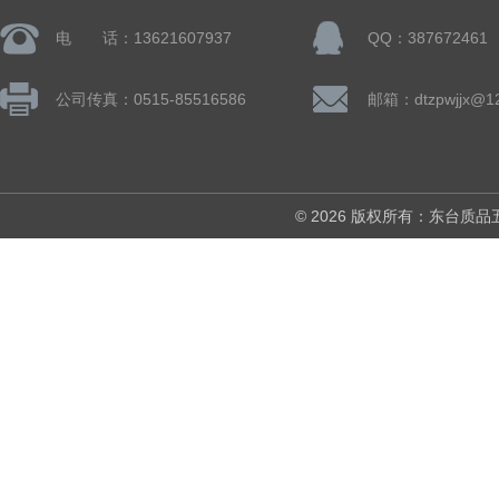
电 话：13621607937
QQ：387672461
公司传真：0515-85516586
邮箱：dtzpwjjx@1
© 2026 版权所有：东台