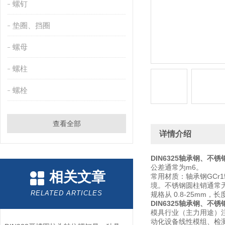
螺钉
垫圈、挡圈
螺母
螺柱
螺栓
查看全部
详情介绍
DIN6325
轴承钢、不锈
公差通常为m6。
相关文章
‌常用材质‌：轴承钢‌GCr1
境。不锈钢圆柱销通常
RELATED ARTICLES
规格从 ‌0.8-25mm‌，长
DIN6325
轴承钢、不锈
模具行业（主力用途）
动化设备线性模组、检