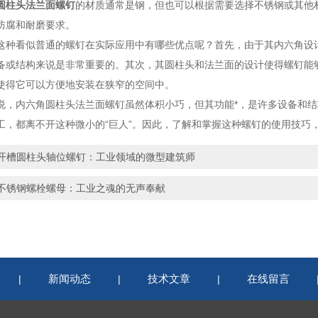
圆柱头法兰面螺钉
的材质通常是钢，但也可以根据需要选择不锈钢或其他
防腐和耐磨要求。
看似普通的螺钉在实际应用中有哪些优点呢？首先，由于其内六角设计
备或结构来说是非常重要的。其次，其圆柱头和法兰面的设计使得螺钉能
使得它可以方便地安装在狭窄的空间中。
内六角圆柱头法兰面螺钉虽然体积小巧，但其功能*，是许多设备和结
工，都离不开这种微小的“巨人”。因此，了解和掌握这种螺钉的使用技巧
开槽圆柱头轴位螺钉：工业领域的微型建筑师
不锈钢螺栓螺母：工业之魂的无声奉献
新闻动态
技术文章
在线留言
|
|
|