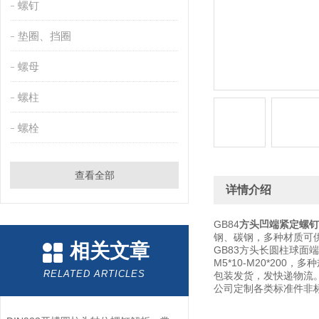
螺钉
垫圈、挡圈
螺母
螺柱
螺栓
查看全部
详情介绍
GB84
方头凹端紧定螺钉
钢、碳钢，多种材质可
相关文章
GB83方头长圆柱球面
M5*10-M20*2
RELATED ARTICLES
包装发货，发快递物流
公司定制各类标准件非