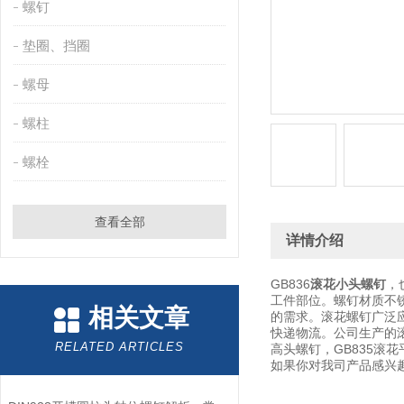
螺钉
垫圈、挡圈
螺母
螺柱
螺栓
查看全部
详情介绍
GB836
滚花小头螺钉
，
工件部位。螺钉材质不锈
相关文章
的需求。滚花螺钉广泛
快递物流。公司生产的滚花
RELATED ARTICLES
高头螺钉，GB835滚
如果你对我司产品感兴