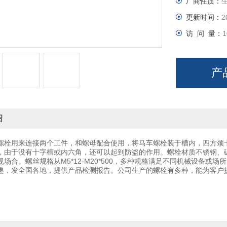
厂商性质：
更新时间：
2
访 问 量：
1
产
绍
螺栓用来连接两个工件，和螺母配合使用，将马车螺栓装于槽内，四方颈
，由于没有十字槽或内六角，还可以起到防盗的作用。螺栓材质不锈钢、
规场合。螺丝规格从M5*12-M20*500，多种规格满足不同机械设备
递，发全国各地，提供产品检测报告。公司生产的螺栓有多种，能为客户