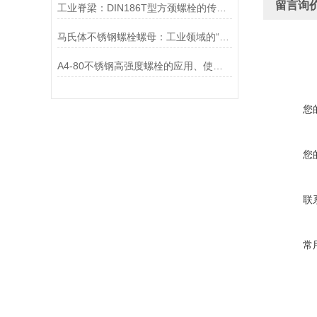
留言询
工业脊梁：DIN186T型方颈螺栓的传奇故事
马氏体不锈钢螺栓螺母：工业领域的“硬汉”
A4-80不锈钢高强度螺栓的应用、使用方法和维护要点详解
您
您
联
常