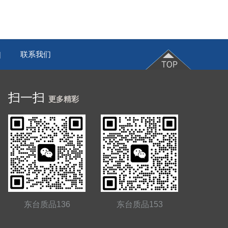
联系我们
|
扫一扫
更多精彩
东台质品136
东台质品153