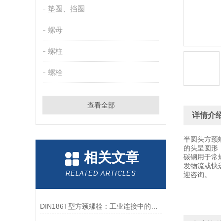
垫圈、挡圈
螺母
螺柱
螺栓
查看全部
详情介
半圆头方颈
的头呈圆形
相关文章
碳钢用于常
发物流或快
RELATED ARTICLES
迎咨询。
DIN186T型方颈螺栓：工业连接中的可靠紧固件