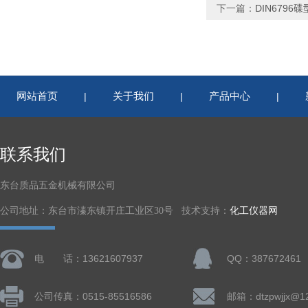
下一篇：
DIN6796
网站首页
关于我们
产品中心
|
|
|
联系我们
东台质品五金机械有限公司
公司地址：东台市溱东镇开庄工业区30号 技术支持：
化工仪器网
电 话：13621607937
QQ：387672461
公司传真：0515-85516586
邮箱：dtzpwjjx@1