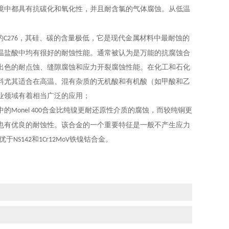
境中都具有抗碳化和氧化性，并且耐含氯的气体腐蚀。从低温
的
，其硅、碳的含量
极
低，它是现代金属材料中
最
耐蚀的
C276
温盐酸中均有很好的耐蚀性能。通常被认为是
万
能的抗腐蚀合
出色的耐点蚀、缝隙腐蚀和应力开裂腐蚀性能。在化工和石化
料尤其适合在高温、混有杂质的无机酸和有机酸（如甲酸和乙
业领域有着相当广泛的应用；
中的
合金比纯镍
更
耐还原性介质的腐蚀，而较纯铜
更
Monel 400
也有
优
良的耐蚀性。该合金的一个重要特征是一般不产生应力
优于
和
铁镍钴合金。
NS142
1Cr12MoV