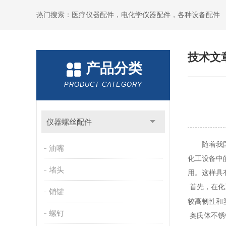
热门搜索：医疗仪器配件，电化学仪器配件，各种设备配件
技术文
产品分类
PRODUCT CATEGORY
仪器螺丝配件
随着
我
油嘴
化工设备中
堵头
用。
这样
具
首先，在化
销键
较高韧性和
螺钉
奥氏体不锈