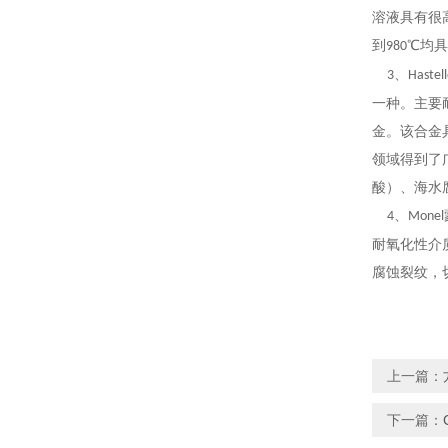
溶液具有
很
到
℃均
980
、
3
Hastel
一种。主要
金。该合金
领域得到了
酸）、海水
、
4
Monel
耐氧化性介
腐蚀裂纹，
上一篇：
下一篇：