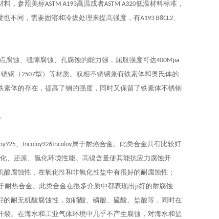
材料，参照美标
高温
或者
低温材料标准，
ASTM A193
ASTM A320
度也不同，需要固溶和冷拔处理来提高强度，有
、
A193 B8CL2
点腐蚀、缝隙腐蚀、孔腐蚀的能力强，屈服强度可达
400Mpa
不锈钢（
型）等材质。双相不锈钢兼有铁素体和奥氏体的
2507
铁素体的存在，提高了钢的强度，同时又保留了铁素体不锈钢
。
、
属于耐热合金。
此类合金具有比较
好
loy925
Incoloy926Incoloy
化、还原、氮化环境性能。高镍含量使其能抗应力腐蚀开
机酸腐蚀性，在氧化性和非氧化性盐中有
很
好的耐腐蚀性；
于耐热合金。
此类合金
在很多介质中都表现出
ji
好的耐腐蚀
好的耐无机酸腐蚀性，如硝酸、磷酸、
硫
酸、盐酸等，同时在
开裂。在海水和工业气体环境中几乎不产生腐蚀，对海水和盐