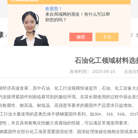
欢迎您！
来自局域网的朋友！有什么可以帮
助您的吗？
章
/ ARTICLE
石油化工领域材料选
发布时间： 2023-09-15 点击次数
国经济高速发展，其中
石油、
化工行业规模
快速
提升，
石油、化工设备大
的连接用紧固件则面临着苛刻的服役环境
。
在其长期使用的过程中就会发
有
耐
腐性
、
耐高温、耐低温、高强度等
要求的紧固件产品需求日益增加。
工行业大量使用的是奥氏体不锈钢紧固件系列。如
、
、
、
304
316
316L
321
塑性
，
并且具有耐氧化性酸介质腐蚀的性能
，
可以满足
常规
使用要求。
钢紧固件
在部分
化工场景
需要
固溶处理。固溶处理使碳化物相全部或基本