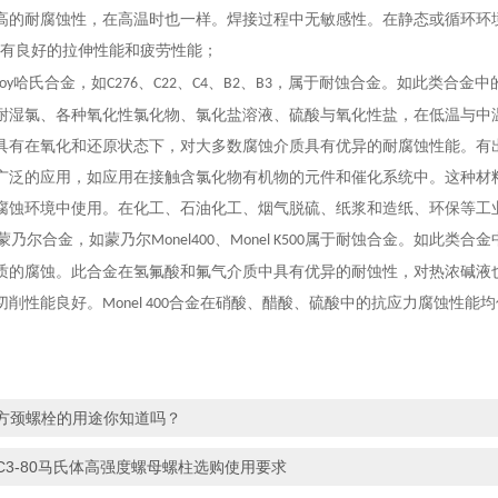
高的耐腐蚀性，在高温时也一样。焊接过程中无敏感性。在静态或循环环
具有良好的拉伸性能和疲劳性能；
哈氏合金，
如
、
、
、
、
，属于耐蚀合金。
如此类
合金
中
loy
C276
C22
C4
B2
B3
耐湿
氯
、各种氧化性
氯
化物、氯化盐溶液、
硫
酸与氧化性盐，在低温与中
具有在氧化和还原状态下，对大多数腐蚀介质具有
优
异的耐腐蚀性能。有
广泛的应用，如应用在接触含氯化物有机物的元件和催化系统中。这种材
腐蚀环境中使用。在化工、石油化工、烟气脱硫、纸浆和造纸、环保等工
蒙乃尔合金，
如
蒙乃尔
、
属于耐蚀合金。
如此类合金
Monel400
Monel K500
质的腐蚀。此合金在氢氟酸和氟气介质中具有
优
异的耐蚀性，对热浓碱液
切削性能良好。
合金
在
硝
酸、醋酸、
硫
酸中的抗应力腐蚀性能均
Monel 400
方颈螺栓的用途你知道吗？
C3-80马氏体高强度螺母螺柱选购使用要求