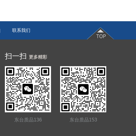
联系我们
|
扫一扫
更多精彩
东台质品136
东台质品153