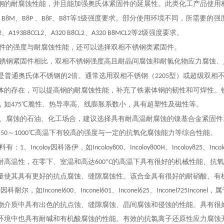
钢的耐腐蚀性能，并且能加强奥氏体紧固件的延展性。
此类化工产品使用
、
、
、
、
等
级强度要求。部分使用环境不同，所需要的强
B8M
B8P
B8F
B8T
1
、
、
、
等
级强度要求
。
2
A193B8CCL2
A320 B8CL2
A320 B8MCL2
2
件的强度与耐腐蚀性能，还可以选择双相不锈钢类紧固件。
锈钢紧固件相比，双相不锈钢强度高且耐晶间腐蚀和耐氯化物应力腐蚀、
是普通奥氏体不锈钢的
倍
。
通常选用
双相不锈钢（
型）或超级双相
2
2205
体的存在，可以提高钢的耐腐蚀性能，补充了铁素体钢的韧性和可焊性。
，
如
℃脆性、热导率高、线膨胀系数小，具有超塑性及磁性等。
475
、
腐蚀
的
石油、
化工场合，建议选择
具有耐高温耐腐蚀的
镍基合金紧固件
～
℃高温下有较高的强度与一定的抗氧化腐蚀能力等综合性能。
55
0
1000
料有：
、
因科洛伊，
如
、
、
、
1
Incoloy
Incoloy800
Incoloy800H
Incoloy825
Inco
耐高温性，在零下、室温和高达
°
的高温下具有
很
好的机械性能、抗氧
600
C
量使其具有
更
好的抗点腐蚀、缝隙腐蚀性。该合金具有
很
好的耐硝酸、有
因科耐尔，
如
、
、
、
，属
l
Inconel600
Inconel601
Inconel625
Inconel725Inconel
物介质中具有出色的抗点蚀、缝隙腐蚀、晶间腐蚀和侵蚀的性能。具有
很
环境中也具有耐碱和有机酸腐蚀的性能。有效的抗氯离子还原性应力腐蚀