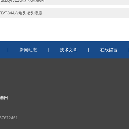
JB/ZQ4321U型卡U型螺栓
TB/T844六角头堵头螺塞
新闻动态
技术文章
在线留言
|
|
|
器网
7672461