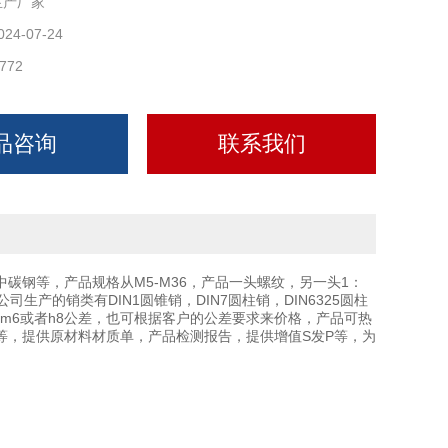
生产厂家
024-07-24
772
品咨询
联系我们
6，中碳钢等，产品规格从M5-M36，产品一头螺纹，另一头1：
产的销类有DIN1圆锥销，DIN7圆柱销，DIN6325圆柱
.8，m6或者h8公差，也可根据客户的公差要求来价格，产品可热
等，提供原材料材质单，产品检测报告，提供增值S发P等，为