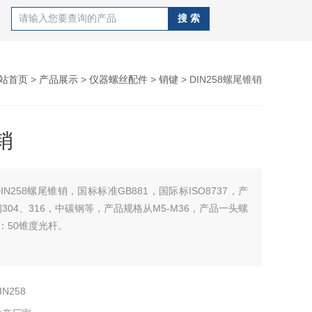
站首页
>
产品展示
>
仪器螺丝配件
>
销键
> DIN258螺尾锥销
销
DIN258螺尾锥销，国标标准GB881，国际标ISO8737，产
304、316，中碳钢等，产品规格从M5-M36，产品一头螺
：50锥度光杆。
IN258