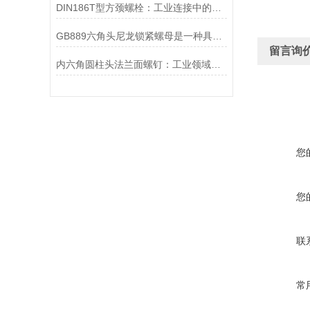
DIN186T型方颈螺栓：工业连接中的可靠紧固件
GB889六角头尼龙锁紧螺母是一种具有特殊设计的螺母
留言询
内六角圆柱头法兰面螺钉：工业领域的微小巨人
您
您
联
常