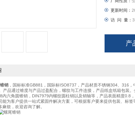
厂商性质：
更新时间：
2
访 问 量：
3
产
绍
锥销
，国标标准GB881，国际标ISO8737，产品材质不锈钢304、31
。产品通过锥度与产品过盈配合，螺纹与工件连接，产品纸盒纸箱包装。公司生
978内六角圆锥销，DIN7979内螺纹圆柱销以及销轴等，产品表面精度0
司能为客户提供一站式紧固件解决方案，可根据客户要来提供包装、标签
多麻烦，欢迎咨询了解。