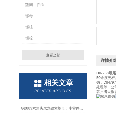
垫圈、挡圈
螺母
螺柱
螺栓
查看全部
详情介
DIN258
螺尾
50锥度光杆
相关文章
销，DIN7
处理等，公
RELATED ARTICLES
客户省去很
GB889六角头尼龙锁紧螺母：小零件中的大智慧