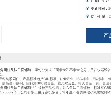
厂商性质：
更新时间：
2
访 问 量：
2
产
绍
内六角圆柱头法兰面螺钉
，螺钉分为法兰面带齿和不带齿之分，用在仪器设备震动防
0。
各类紧固件，产品标准包括DIN标准、UNI标准、ISO标准、EN标准、
、耐高温不锈钢、因科洛伊铬镍合金、蒙乃尔合金、哈氏合金、铜、合金
内六角圆柱头法兰面螺钉
法兰螺栓产品包括，外六角法兰面螺栓，标准有GB5787
，ISO7380-2等，公司有多工位冷镦机多台，常年生产各类冷镦小规格螺