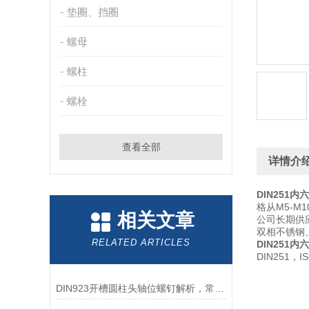
垫圈、挡圈
螺母
螺柱
螺栓
查看全部
详情介
DIN251
格从M5-M1
相关文章
公司长期供应
双相不锈钢
RELATED ARTICLES
DIN251
DIN251
DIN923开槽圆柱头轴位螺钉解析，常用紧固件详解