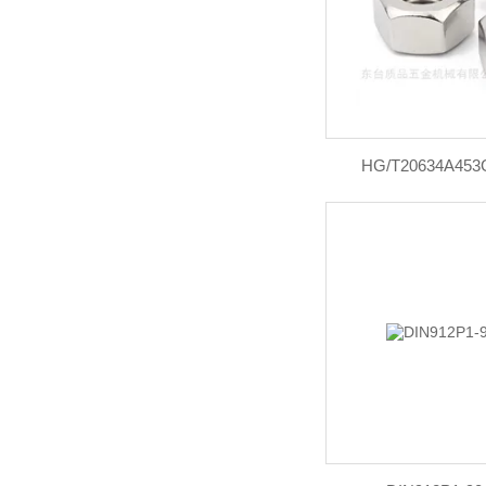
HG/T20634A45