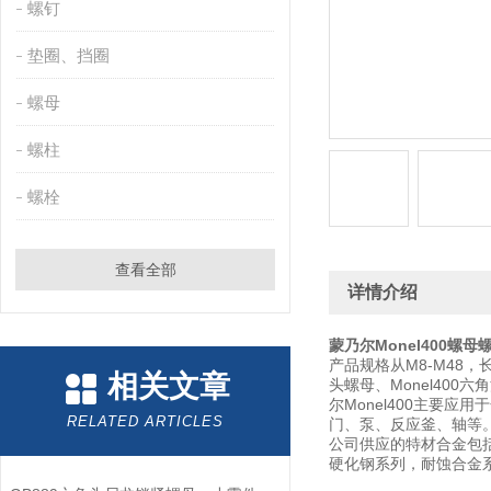
螺钉
垫圈、挡圈
螺母
螺柱
螺栓
查看全部
详情介绍
蒙乃尔Monel400螺母
产品规格从M8-M48，
相关文章
头螺母、Monel400六角
尔Monel400主要
RELATED ARTICLES
门、泵、反应釜、轴等
公司供应的特材合金包括哈氏
硬化钢系列，耐蚀合金