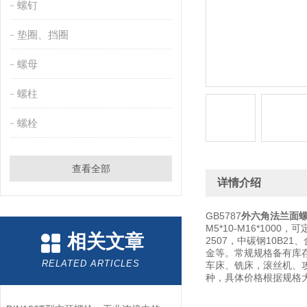
螺钉
垫圈、挡圈
螺母
螺柱
螺栓
查看全部
详情介绍
GB5787
外六角法兰面
M5*10-M16*100
相关文章
2507，中碳钢10B
金等。常规规格备有库
RELATED ARTICLES
车床、铣床，滚丝机、
种，具体价格根据规格