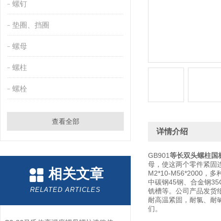
螺钉
垫圈、挡圈
螺母
螺柱
螺栓
查看全部
详情介绍
GB901
等长双头螺柱国
母，使这两个零件紧固
相关文章
M2*10-M56*200
中碳钢45钢、合金钢3
RELATED ARTICLES
铣槽等。公司产品发货
耐高温紧固，耐氯、耐
们。