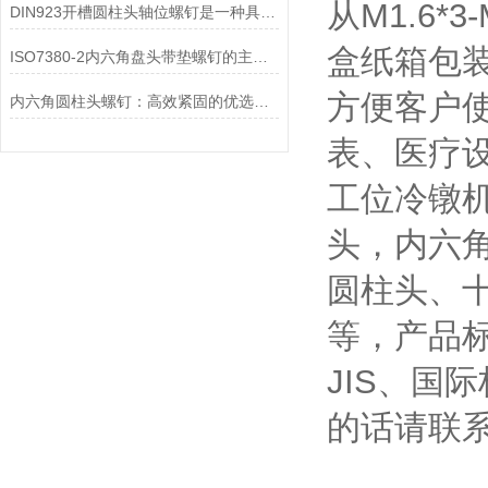
从M1.6
DIN923开槽圆柱头轴位螺钉是一种具有圆柱形头部的螺钉
盒纸箱包
ISO7380-2内六角盘头带垫螺钉的主要特点和作用
方便客户
内六角圆柱头螺钉：高效紧固的优选螺钉
表、医疗
工位冷镦
头，内六
圆柱头、
等，产品标
JIS、国
的话请联