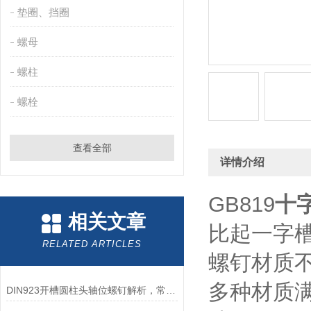
垫圈、挡圈
螺母
螺柱
螺栓
查看全部
详情介绍
GB819
十
相关文章
比起一字
RELATED ARTICLES
螺钉材质不
多种材质
DIN923开槽圆柱头轴位螺钉解析，常用紧固件详解