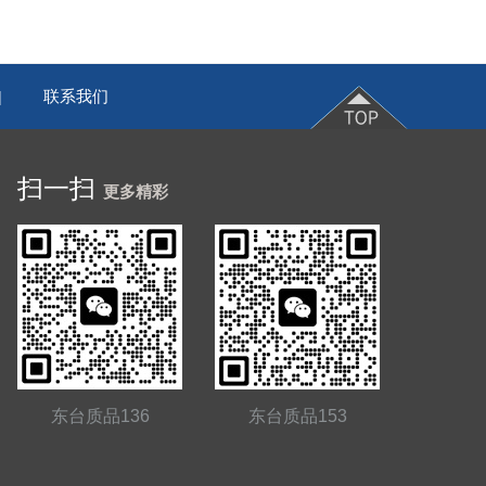
联系我们
|
扫一扫
更多精彩
东台质品136
东台质品153