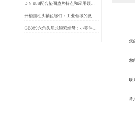
DIN 988配合垫圈垫片特点和应用领域介绍
开槽圆柱头轴位螺钉：工业领域的微型建筑师
GB889六角头尼龙锁紧螺母：小零件中的大智慧
您
您
联
常