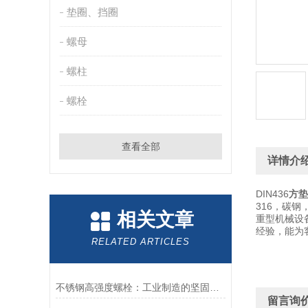
垫圈、挡圈
螺母
螺柱
螺栓
查看全部
详情介
DIN436
方垫
316，碳
相关文章
重型机械设
经验，能为
RELATED ARTICLES
不锈钢高强度螺栓：工业制造的坚固纽带
留言询