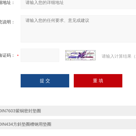
细地址：
充说明：
验证码：
请输入计算结果（
DIN7603紫铜密封垫圈
DIN434方斜垫圈槽钢用垫圈