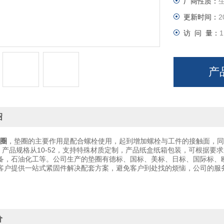
厂商性质：
更新时间：
2
访 问 量：
1
产
绍
圈
，垫圈的主要作用是配合螺栓使用，起到增加螺栓与工件的接触面，同
钢，产品规格从10-52，支持特殊材质定制，产品纸盒纸箱包装，可根据
备，石油化工等。公司生产的垫圈有德标、国标、美标、日标、国际标、
客户提供一站式紧固件解决配套方案，避免客户到处找的烦恼，公司的服
价