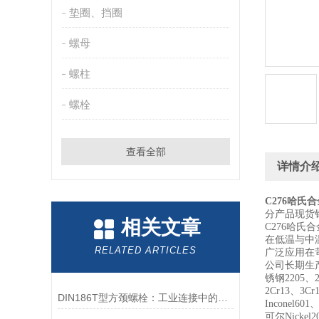
垫圈、挡圈
螺母
螺柱
螺栓
查看全部
详情介
C276哈氏
分产品现货
相关文章
C276哈
在低温与中
RELATED ARTICLES
广泛应用在
公司长期生产各
锈钢2205、2
2Cr13、3Cr
DIN186T型方颈螺栓：工业连接中的可靠紧固件
Inconel601
可尔Nickel