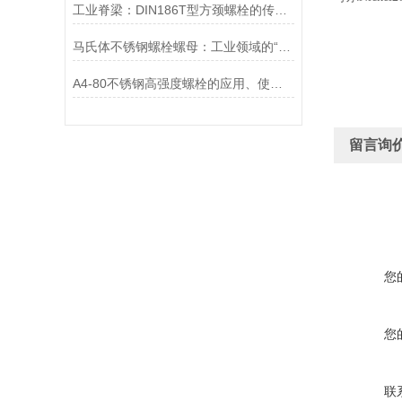
工业脊梁：DIN186T型方颈螺栓的传奇故事
马氏体不锈钢螺栓螺母：工业领域的“硬汉”
A4-80不锈钢高强度螺栓的应用、使用方法和维护要点详解
留言询
您
您
联