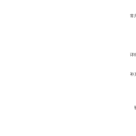
常
详
补