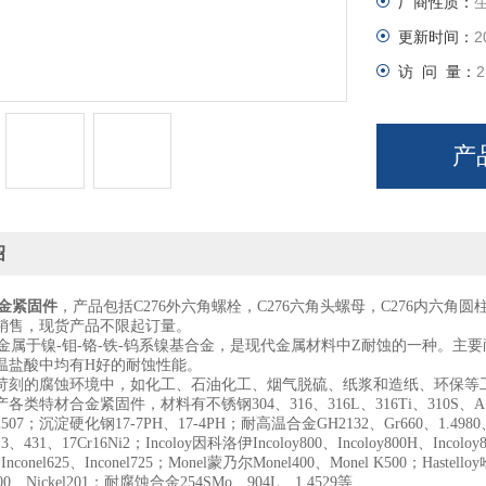
厂商性质：
更新时间：
2
访 问 量：
2
产
绍
合金紧固件
，产品包括C276外六角螺栓，C276六角头螺母，C276内六角圆
销售，现货产品不限起订量。
氏合金属于镍-钼-铬-铁-钨系镍基合金，是现代金属材料中Z耐蚀的一种。
温盐酸中均有H好的耐蚀性能。
苛刻的腐蚀环境中，如化工、石油化工、烟气脱硫、纸浆和造纸、环保等
类特材合金紧固件，材料有不锈钢304、316、316L、316Ti、310S、A193 B8
507；沉淀硬化钢17-7PH、17-4PH；耐高温合金GH2132、Gr660、1.4980、
13、431、17Cr16Ni2；Incoloy因科洛伊Incoloy800、Incoloy800H、Incoloy8
、Inconel625、Inconel725；Monel蒙乃尔Monel400、Monel K500；Hastelloy
200、Nickel201；耐腐蚀合金254SMo、904L、1.4529等