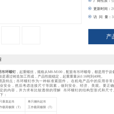
厂商性质：
更新时间：
2
访 问 量：
3
产
绍
用吊环螺钉
，起重螺丝，规格从M8-M100，配套有吊环螺母，都是用于设备
般是通过铸造加工而成，产品性能稳定，起重重量从0.16吨到40吨。
用及特点；
吊环螺钉作为一种标准紧固件， 在机电产品中的应用非
业安全，然后考虑连接尺寸等因素，做到安全、经济、美观。要正
定的内容，并力求有比较透彻的理解 吊环螺钉的结构型形式和尺寸
下：
只垂直起吊
单只侧向起吊
作载荷极限（
T）
工作载荷极限（
T）