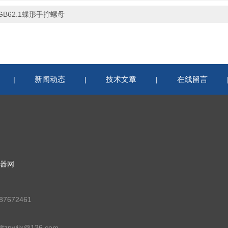
GB62.1蝶形手拧螺母
新闻动态
技术文章
在线留言
|
|
|
器网
7672461
zpwjjx@126.com