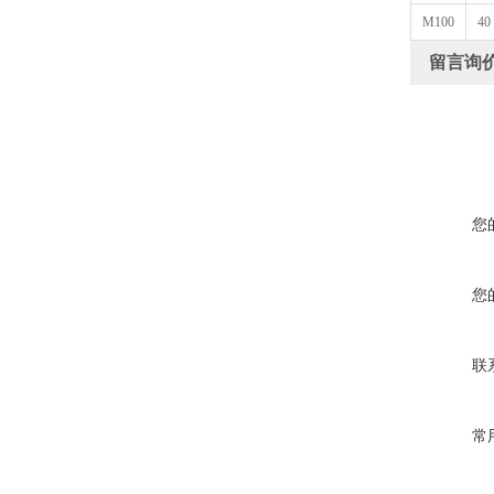
M100
40
留言询
您
您
联
常