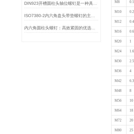
M8
0.
DIN923开槽圆柱头轴位螺钉是一种具有圆柱形头部的螺钉
M10
0.
ISO7380-2内六角盘头带垫螺钉的主要特点和作用
M12
0.4
内六角圆柱头螺钉：高效紧固的优选螺钉
M16
0.
M20
1
M24
1.6
M30
2.5
M36
4
M42
6.3
M48
8
M56
10
M64
18
M72
20
M80
25