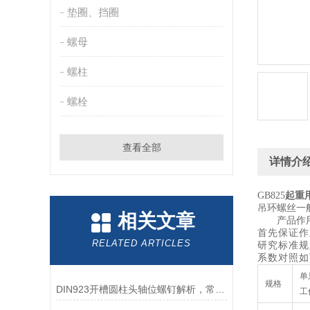
垫圈、挡圈
螺母
螺柱
螺栓
查看全部
详情介
GB825
起重
吊环螺丝一
相关文章
产品作
首先保证作
RELATED ARTICLES
研究标准规
系数对照如
单
规格
DIN923开槽圆柱头轴位螺钉解析，常用紧固件详解
工