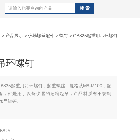
页
>
产品展示
>
仪器螺丝配件
>
螺钉
> GB825起重用吊环螺钉
吊环螺钉
GB825起重用吊环螺钉，起重螺丝，规格从M8-M100，配
母，都是用于设备仪器的运输起吊，产品材质有不锈钢
、20号钢等。
B825