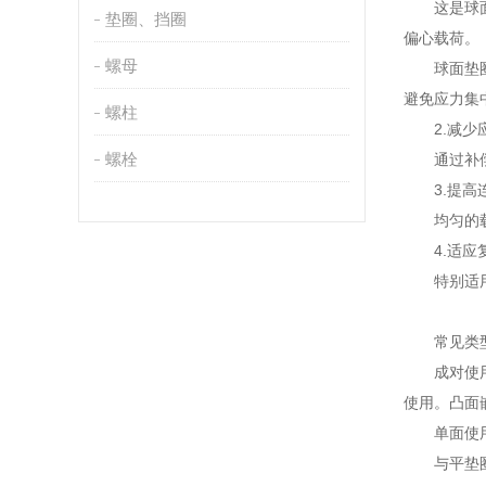
这是球面垫
垫圈、挡圈
偏心载荷。
螺母
球面垫圈的
避免应力集
螺柱
2.减少
螺栓
通过补偿角
3.提高连
均匀的载荷
4.适应
特别适用于
常见类型
成对使用：最常
使用。凸面
单面使用：
与平垫圈组