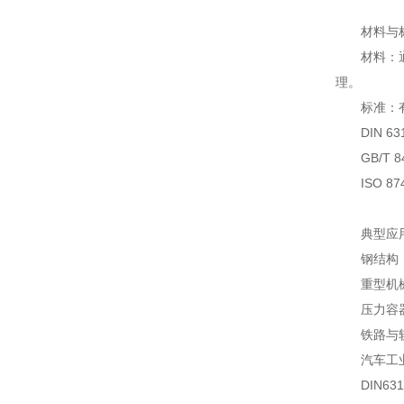
材料与
材料：通常
理。
标准：有多
DIN 6
GB/T 
ISO 8
典型应用
钢结构：桥
重型机械：
压力容器
铁路与轨道
汽车工业
DIN63