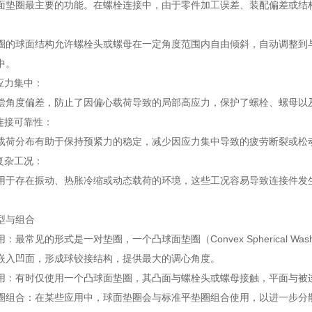
圈最主要的功能。在螺栓连接中，由于零件加工误差、装配偏差或结构
球面结构允许螺栓头或螺母在一定角度范围内自由倾斜，自动调整到与
中。
应力集中：
度偏差，防止了因偏心载荷导致的局部高应力，保护了螺栓、螺母以及
接可靠性：
分布有助于保持预紧力的稳定，减少因应力集中导致的疲劳断裂或松
复杂工况：
存在振动、热胀冷缩或动态载荷的环境，这些工况容易导致连接件发
与组合
见的形式是一对垫圈，一个凸球面垫圈（Convex Spherical Washer）
嵌入凹面，形成球铰接结构，提供最大的调心角度。
有时仅使用一个凸球面垫圈，其凸面与螺栓头或螺母接触，平面与被连
合：在某些应用中，球面垫圈会与标准平垫圈组合使用，以进一步分