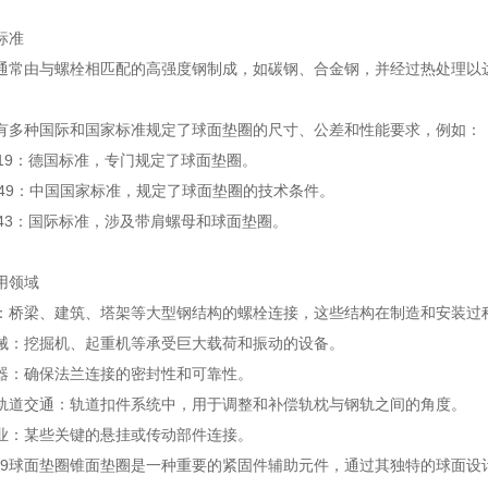
标准
由与螺栓相匹配的高强度钢制成，如碳钢、合金钢，并经过热处理以达
种国际和国家标准规定了球面垫圈的尺寸、公差和性能要求，例如：
319：德国标准，专门规定了球面垫圈。
849：中国国家标准，规定了球面垫圈的技术条件。
743：国际标准，涉及带肩螺母和球面垫圈。
领域
梁、建筑、塔架等大型钢结构的螺栓连接，这些结构在制造和安装过
挖掘机、起重机等承受巨大载荷和振动的设备。
：确保法兰连接的密封性和可靠性。
交通：轨道扣件系统中，用于调整和补偿轨枕与钢轨之间的角度。
：某些关键的悬挂或传动部件连接。
19球面垫圈锥面垫圈是一种重要的紧固件辅助元件，通过其独特的球面设